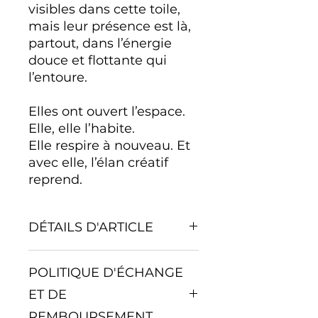
visibles dans cette toile,
mais leur présence est là,
partout, dans l’énergie
douce et flottante qui
l’entoure.
Elles ont ouvert l’espace.
Elle, elle l’habite.
Elle respire à nouveau. Et
avec elle, l’élan créatif
reprend.
DÉTAILS D'ARTICLE
Médiums et
POLITIQUE D'ÉCHANGE
support
: Acrylique sur
ET DE
toile
Format
REMBOURSEMENT
: 12 po de hauteur