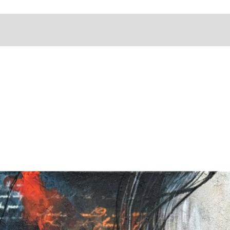
un délai de 48
pour tout envoi
d'encadrem
Le dépôt pour r
Une option de r
Tous les prix
non-remboursab
disponible sel
canadiens et
changez d'idée 
du passage à la
de vente app
contactez
Anni
Voir les Politiq
Livraison gr
un délai de 24
d'expédition po
Pour les liv
les frais d'
ne sont pas 
de l'acheteu
Certificat d'
l'envoi
Facture détai