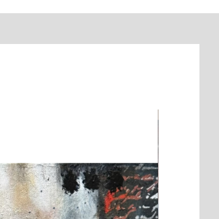
 heures.
 international.
ent
éserver une toile est
etrait en atelier est
 sont en dollars
le. Si toutefois vous
on l'adresse donnée lors
 n'incluent pas les taxes
sur le choix de l'oeuvre,
 caisse.
licables
e Lavoie Artist.e
dans
ues de livraison et
atuite au Canada
 heures.
ur tous les détails.
raisons hors du Canada,
expédition et de douanes
inclus et sont à la charge
Nouveauté
r
authenticité inclus dans
llée fournie avec l'achat