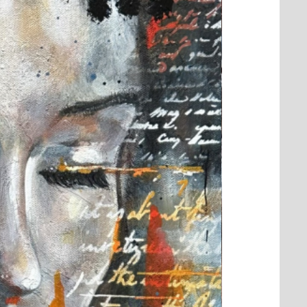
s formats différents de
ale