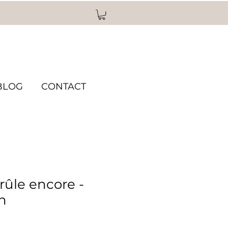
BLOG
CONTACT
rûle encore -
n