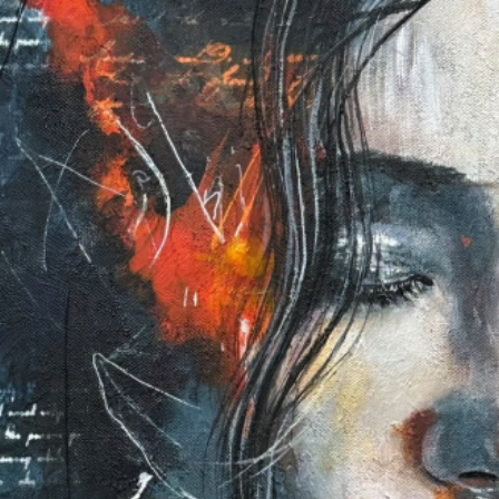
s'adapter à de
l'oeuvre origin