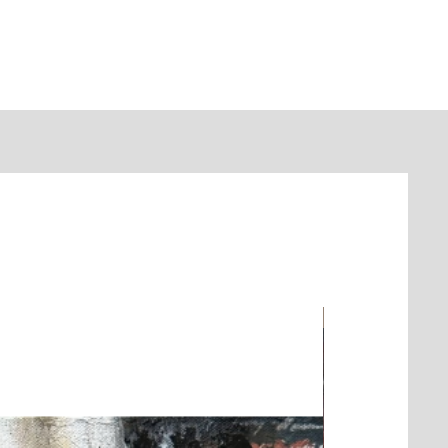
mprimée
–
pour garantir
é.
x-Arts épais et
–
conçu pour durer toute
100 % carboneutre
–
preinte carbone
Nouveauté
système d'accrochage
 que certaines
t été recardrées pour