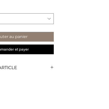
uter au panier
mander et payer
ARTICLE
rement
–
pour laisser
e propre expression
ratuite dans le monde
 une tranquillité