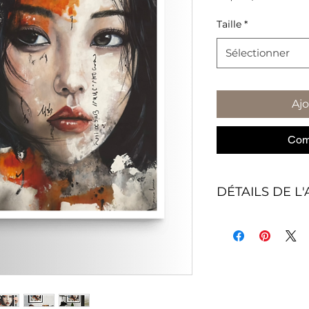
Taille
*
Sélectionner
Ajo
Com
DÉTAILS DE L'
Sans encad
place à votr
créative.
Livraison g
entier
–
pour