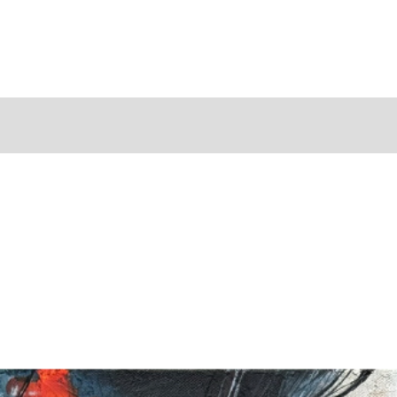
d'esprit.
Signature i
l'authenticit
Papier Beau
archivable
une vie.
Expédition 
pour une em
réduite.
Exclusions
Encadrement, 
*
Veuillez noter
impressions on