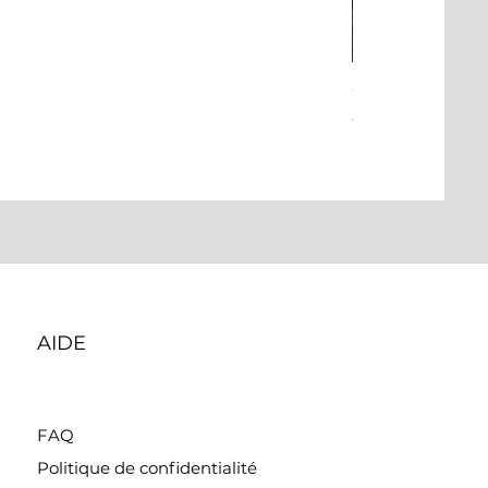
Ce que ça laisse 
Prix
465,00 $
AIDE
FAQ
Politique de confidentialité